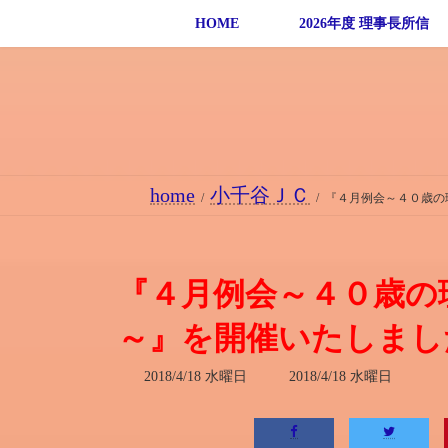
コ
ナ
HOME
2026年度 理事長所信
ン
ビ
テ
ゲ
ン
ー
ツ
シ
へ
ョ
ス
ン
home
小千谷ＪＣ
キ
に
『４月例会～４０歳の
ッ
移
プ
動
『４月例会～４０歳の
～』を開催いたしまし
最
2018/4/18 水曜日
2018/4/18 水曜日
終
更
新
日