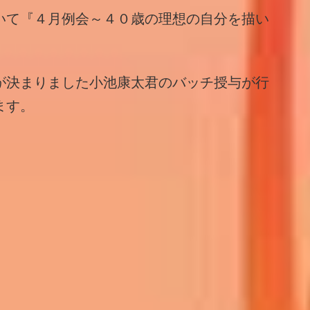
いて『４月例会～４０歳の理想の自分を描い
が決まりました小池康太君のバッチ授与が行
ます。