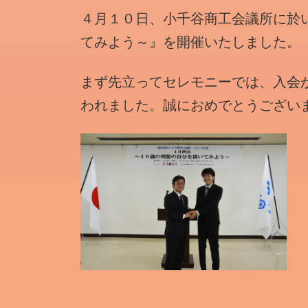
時
４月１０日、小千谷商工会議所に於
:
てみよう～』を開催いたしました。
まず先立ってセレモニーでは、入会
われました。誠におめでとうござい