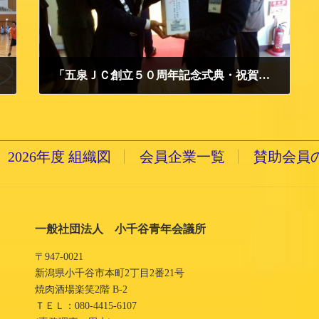
「五泉ＪＣ創立５０周年記念式典・祝賀会」に参加いたしました。
2018/4/18 水曜日
2026年度 組織図
会員企業一覧
賛助会員
一般社団法人 小千谷青年会議所
〒947-0021
新潟県小千谷市本町2丁目2番21号
焼肉酒場楽笑2階 B-2
ＴＥＬ：080-4415-6107