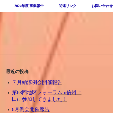
2024年度 事業報告
関連リンク
お問い合わせ
最近の投稿
７月納涼例会開催報告
第68回地区フォーラムin信州上
田に参加してきました！
6月例会開催報告