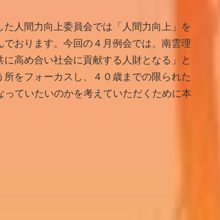
した人間力向上委員会では「人間力向上」を
んでおります。今回の４月例会では、南雲理
共に高め合い社会に貢献する人財となる」と
う所をフォーカスし、４０歳までの限られた
うなっていたいのかを考えていただくために本