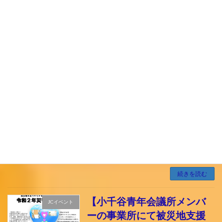
経験していらい、私たち小千谷市民は、昨今相
次ぐ自然 […]
続きを読む
【２０２０年度８月臨時総
JCイベント
会開催】
2020/8/18 火曜日
【２０２０年度８月臨時総会開催】 ８月７日、
小千谷商工会議所にて８月臨時総会を開催いた
しました。 議題では新型コロナウイルスの影響
によるメンバーの負担軽減を目的に「年会費減
免案」、２０２０年度の「補正予算案」、そし
て「２ […]
続きを読む
【小千谷青年会議所メンバ
JCイベント
ーの事業所にて被災地支援