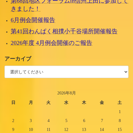
第68回地区フォーラムin信州上田に参加して
ジ
きました！
送
6月例会開催報告
り
第41回わんぱく相撲小千谷場所開催報告
2026年度 4月例会開催のご報告
アーカイブ
2026年8月
日
月
火
水
木
金
土
1
2
3
4
5
6
7
8
9
10
11
12
13
14
15