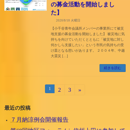
の募金活動を開始しまし
た】
2020/8/18 火曜日
【小千谷青年会議所メンバーの事業所にて被災
地支援の募金活動を開始しました】 被災地に気
持ちを向けていただくとともに「被災地に対し
何かしら支援したい」という市民の気持ちの受
け皿となる想いがあります。 ２００４年、中越
大震災 […]
続きを読む
投
固
1
2
3
»
固
固
定
定
定
稿
ペ
ー
ペ
ペ
の
最近の投稿
ジ
ー
ー
ペ
７月納涼例会開催報告
ジ
ジ
ー