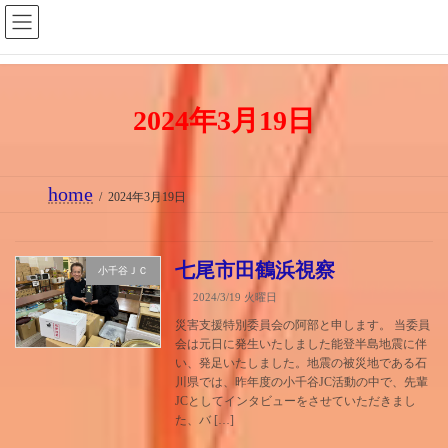
コ
ナ
ン
ビ
テ
ゲ
ン
ー
2024年3月19日
ツ
シ
へ
ョ
ス
ン
home
キ
に
2024年3月19日
ッ
移
プ
動
七尾市田鶴浜視察
小千谷ＪＣ
2024/3/19 火曜日
災害支援特別委員会の阿部と申します。 当委員
会は元日に発生いたしました能登半島地震に伴
い、発足いたしました。地震の被災地である石
川県では、昨年度の小千谷JC活動の中で、先輩
JCとしてインタビューをさせていただきまし
た、バ […]