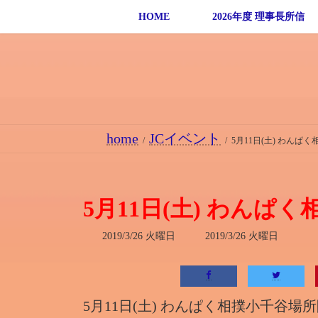
コ
ナ
HOME
2026年度 理事長所信
ン
ビ
テ
ゲ
ン
ー
ツ
シ
へ
ョ
ス
ン
home
JCイベント
キ
に
5月11日(土) わん
ッ
移
プ
動
5月11日(土) わん
最
2019/3/26 火曜日
2019/3/26 火曜日
終
更
新
日
時
5月11日(土) わんぱく相撲小千谷場
: