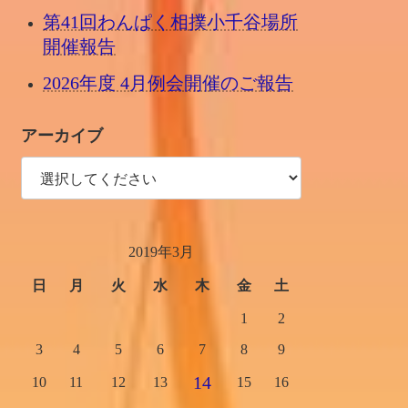
第41回わんぱく相撲小千谷場所
開催報告
2026年度 4月例会開催のご報告
アーカイブ
2019年3月
日
月
火
水
木
金
土
1
2
3
4
5
6
7
8
9
14
10
11
12
13
15
16