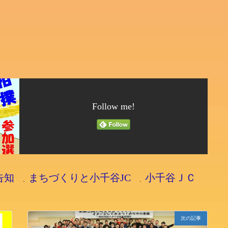
Follow me!
告知
まちづくりと小千谷JC
小千谷ＪＣ
、
、
次の記事