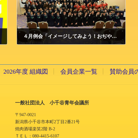
４月例会「イメージしてみよう！おぢやの未来」活動報告
2019/4/18 木曜日
2026年度 組織図
会員企業一覧
賛助会員
一般社団法人 小千谷青年会議所
〒947-0021
新潟県小千谷市本町2丁目2番21号
焼肉酒場楽笑2階 B-2
ＴＥＬ：080-4415-6107