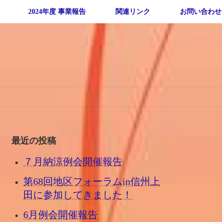
2024年度 事業報告
関連リンク
お問い合わせ
最近の投稿
７月納涼例会開催報告
第68回地区フォーラムin信州上
田に参加してきました！
6月例会開催報告