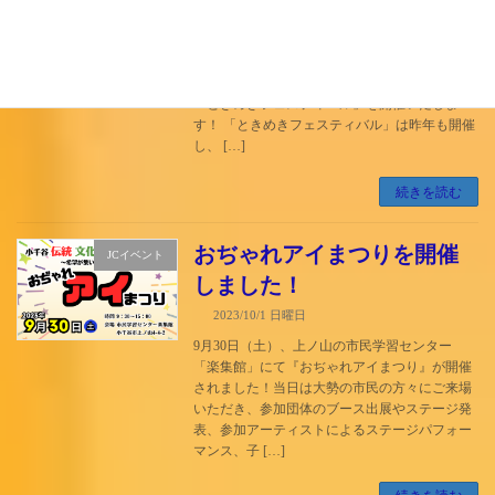
2023/10/3 火曜日
皆様こんにちは！ 小千谷青年会議所、『協成』
の育み委員会 委員長をしております木村で
す！ 10月29日(日)に小千谷市総合体育館にて
「ときめきフェスティバル」を開催いたしま
す！ 「ときめきフェスティバル」は昨年も開催
し、 […]
続きを読む
おぢゃれアイまつりを開催
JCイベント
しました！
2023/10/1 日曜日
9月30日（土）、上ノ山の市民学習センター
「楽集館」にて『おぢゃれアイまつり』が開催
されました！当日は大勢の市民の方々にご来場
いただき、参加団体のブース出展やステージ発
表、参加アーティストによるステージパフォー
マンス、子 […]