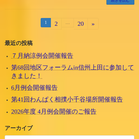
続きを読む
投
固
1
2
…
20
»
固
固
定
定
定
稿
ペ
ー
ペ
ペ
の
最近の投稿
ジ
ー
ー
ペ
７月納涼例会開催報告
ジ
ジ
ー
第68回地区フォーラムin信州上田に参加して
ジ
きました！
送
6月例会開催報告
り
第41回わんぱく相撲小千谷場所開催報告
2026年度 4月例会開催のご報告
アーカイブ