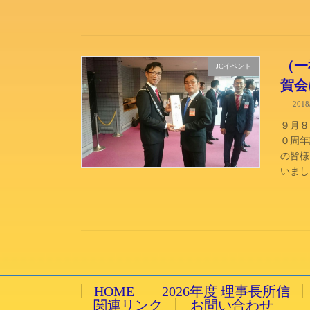
（一
JCイベント
賀会
201
９月８
０周年
の皆様
いまし
HOME
2026年度 理事長所信
関連リンク
お問い合わせ