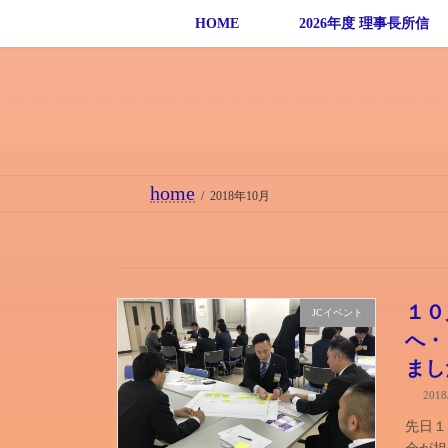
コ
ナ
HOME
2026年度 理事長所信
ン
ビ
テ
ゲ
ン
ー
ツ
シ
へ
ョ
ス
ン
home
2018年10月
キ
に
ッ
移
プ
動
１０
JCイベント
へ・
まし
201
先日１