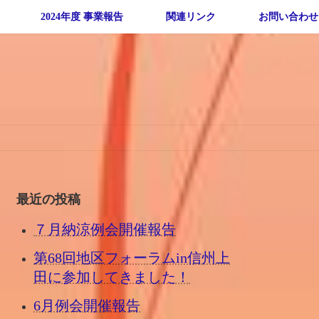
2024年度 事業報告
関連リンク
お問い合わせ
最近の投稿
７月納涼例会開催報告
第68回地区フォーラムin信州上
田に参加してきました！
6月例会開催報告