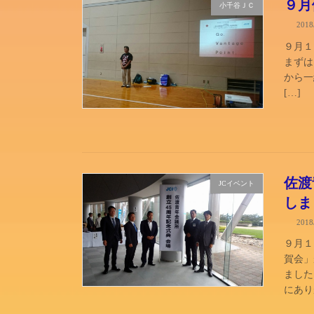
９月
小千谷ＪＣ
201
９月１
まずは
から一
[…]
佐渡
JCイベント
しま
201
９月１
賀会」
ました
にあり