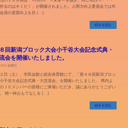
当の１０月例会「VISION ～未来～を描き、同じ明日へ・・・
作るのはキミだ！」が開催されました。人間力向上委員会では年
会員の資質向上を目 […]
続きを読む
８回新潟ブロック大会小千谷大会記念式典・
流会を開催いたしました。
8/10/5 金曜日
２日（土）、市民会館と総合体育館にて、「第４８回新潟ブロッ
小千谷大会記念式典・大交流会」を開催いたしました。 県内よ
のＪＣメンバーの皆様にご来場いただき、誠にありがとうござい
。 精一杯おもてなしを […]
続きを読む