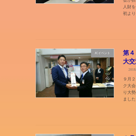
会が担
人財を
初より
第４
JCイベント
大交
201
９月２
ク大会
り大勢
ました