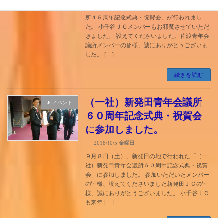
９月１６日（日）、佐渡の地で「佐渡青年会議
所４５周年記念式典・祝賀会」が行われまし
た。 小千谷ＪＣメンバーもお邪魔させていただ
きました。 設えてくださいました、佐渡青年会
議所メンバーの皆様、誠にありがとうございま
した。 […]
続きを読む
（一社）新発田青年会議所
JCイベント
６０周年記念式典・祝賀会
に参加しました。
2018/10/5 金曜日
９月８日（土）、新発田の地で行われた「（一
社）新発田青年会議所６０周年記念式典・祝賀
会」に参加しました。 参加いただいたメンバー
の皆様、設えてくださいました新発田ＪＣの皆
様、誠にありがとうございました。 小千谷ＪＣ
も来年 […]