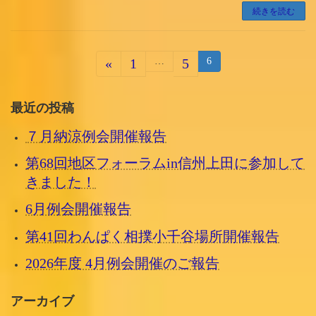
続きを読む
投
«
1
…
5
固
6
固
固
定
定
定
稿
ペ
ー
ペ
ペ
の
最近の投稿
ジ
ー
ー
ペ
７月納涼例会開催報告
ジ
ジ
ー
第68回地区フォーラムin信州上田に参加して
ジ
きました！
送
6月例会開催報告
り
第41回わんぱく相撲小千谷場所開催報告
2026年度 4月例会開催のご報告
アーカイブ