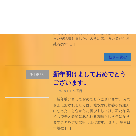
2015/1/8 木曜日
御用始めとなった1月５日、大塚市長を表敬訪
問し、新年の挨拶をさせていただきました。 賀
詞交歓会で市長が挨拶された消滅可能性都市の
話題となり、高橋理事長が「恐竜は巨大で強か
ったが絶滅しました。大きい者、強い者が生き
残るので […]
続きを読む
新年明けましておめでとう
小千谷ＪＣ
ございます。
2015/1/1 木曜日
新年明けましておめでとうございます。 みな
さまにおかれましては、健やかに新春をお迎え
になったこと心からお慶び申し上げ、新たな気
持ちで夢と希望にあふれる素晴らしき年になり
ますことをご祈念申し上げます。 また、平素は
一般社 […]