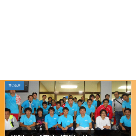
ますので、お楽しみに！
Follow me!
JCイベント
イベント告知
カテゴリー
、
、
小千谷ＪＣ
前の記事