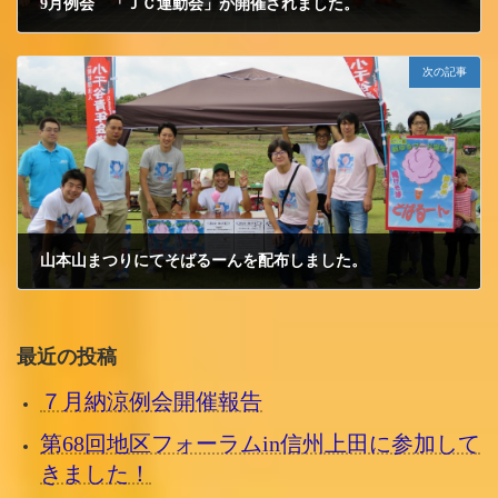
9月例会 「ＪＣ運動会」が開催されました。
2015/9/15 火曜日
次の記事
山本山まつりにてそばるーんを配布しました。
2015/9/28 月曜日
最近の投稿
７月納涼例会開催報告
第68回地区フォーラムin信州上田に参加して
きました！