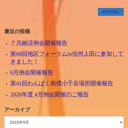
続きを読む
最近の投稿
７月納涼例会開催報告
第68回地区フォーラムin信州上田に参加して
きました！
6月例会開催報告
第41回わんぱく相撲小千谷場所開催報告
2026年度 4月例会開催のご報告
アーカイブ