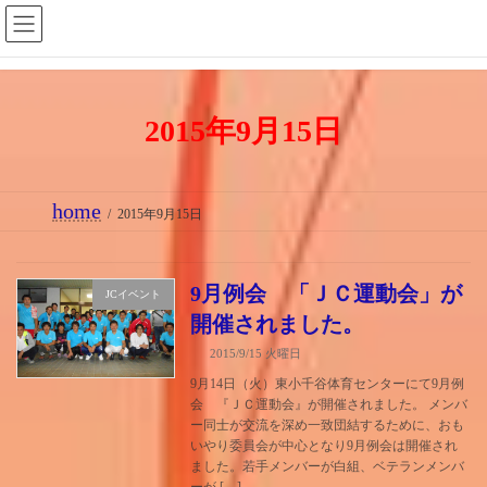
コ
ナ
ン
ビ
テ
ゲ
ン
ー
2015年9月15日
ツ
シ
へ
ョ
ス
ン
home
キ
に
2015年9月15日
ッ
移
プ
動
9月例会 「ＪＣ運動会」が
JCイベント
開催されました。
2015/9/15 火曜日
9月14日（火）東小千谷体育センターにて9月例
会 『ＪＣ運動会』が開催されました。 メンバ
ー同士が交流を深め一致団結するために、おも
いやり委員会が中心となり9月例会は開催され
ました。若手メンバーが白組、ベテランメンバ
ーが […]