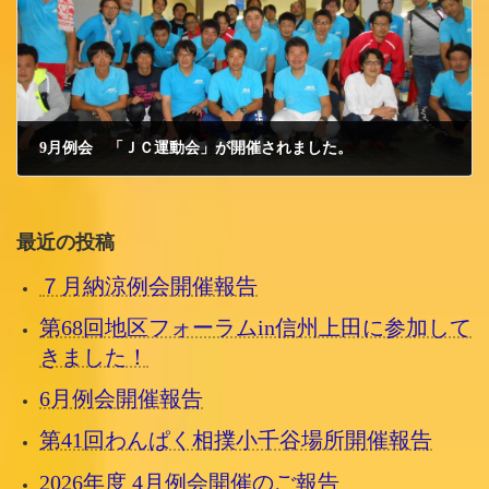
9月例会 「ＪＣ運動会」が開催されました。
2015/9/15 火曜日
最近の投稿
７月納涼例会開催報告
第68回地区フォーラムin信州上田に参加して
きました！
6月例会開催報告
第41回わんぱく相撲小千谷場所開催報告
2026年度 4月例会開催のご報告