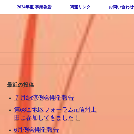
2024年度 事業報告
関連リンク
お問い合わせ
最近の投稿
７月納涼例会開催報告
第68回地区フォーラムin信州上
田に参加してきました！
6月例会開催報告