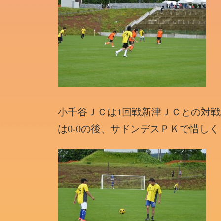
小千谷ＪＣは1回戦新津ＪＣとの対戦
は0-0の後、サドンデスＰＫで惜しく