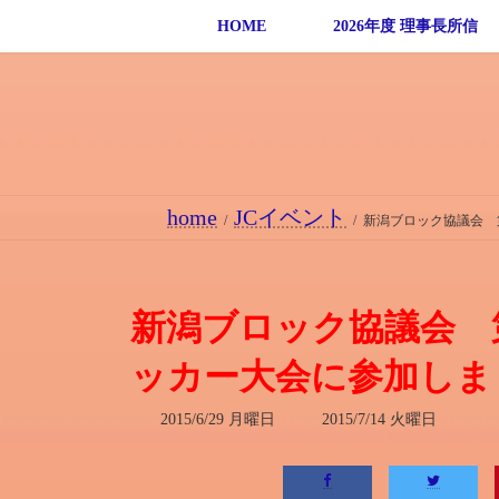
コ
ナ
HOME
2026年度 理事長所信
ン
ビ
テ
ゲ
ン
ー
ツ
シ
へ
ョ
ス
ン
home
JCイベント
キ
に
新潟ブロック協議会 
ッ
移
プ
動
新潟ブロック協議会 
ッカー大会に参加しま
最
2015/6/29 月曜日
2015/7/14 火曜日
終
更
新
日