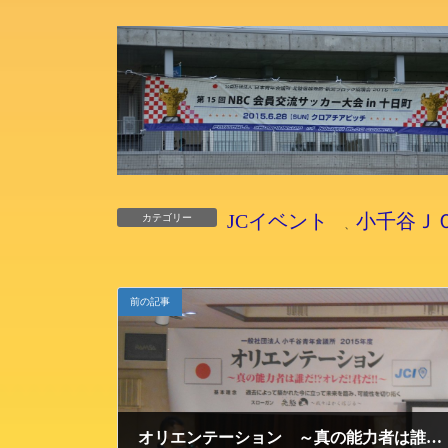
JCイベント
小千谷Ｊ
カテゴリー
、
前の記事
オリエンテーション ～真の能力者は誰だ！？オレだ！君だ！！～が開催されました。