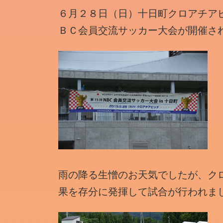
時
６月２８日（日）十日町クロアチア
:
ＢＣ会員交流サッカー大会が開催さ
雨の降る生憎のお天気でしたが、ク
果を存分に発揮して試合が行われま