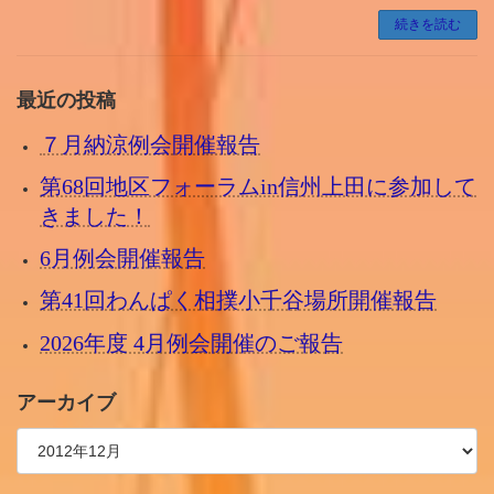
続きを読む
最近の投稿
７月納涼例会開催報告
第68回地区フォーラムin信州上田に参加して
きました！
6月例会開催報告
第41回わんぱく相撲小千谷場所開催報告
2026年度 4月例会開催のご報告
アーカイブ