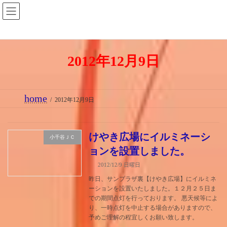
コ
ナ
ン
ビ
テ
ゲ
ン
ー
2012年12月9日
ツ
シ
へ
ョ
ス
ン
home
キ
に
2012年12月9日
ッ
移
プ
動
けやき広場にイルミネーシ
小千谷ＪＣ
ョンを設置しました。
2012/12/9 日曜日
昨日、サンプラザ裏【けやき広場】にイルミネ
ーションを設置いたしました。１２月２５日ま
での期間点灯を行っております。 悪天候等によ
り、一時点灯を中止する場合がありますので、
予めご理解の程宜しくお願い致します。