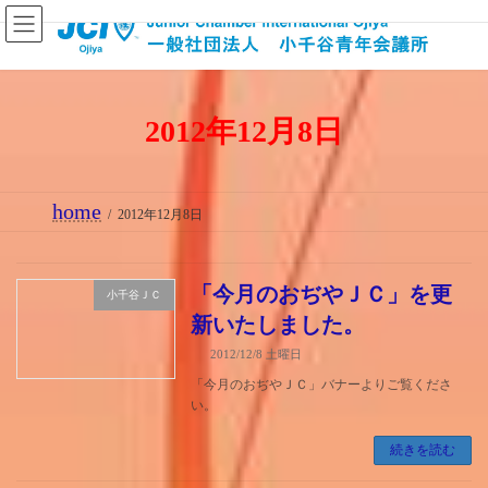
コ
ナ
ン
ビ
テ
ゲ
ン
ー
2012年12月8日
ツ
シ
へ
ョ
ス
ン
home
キ
に
2012年12月8日
ッ
移
プ
動
「今月のおぢやＪＣ」を更
小千谷ＪＣ
新いたしました。
2012/12/8 土曜日
「今月のおぢやＪＣ」バナーよりご覧くださ
い。
続きを読む