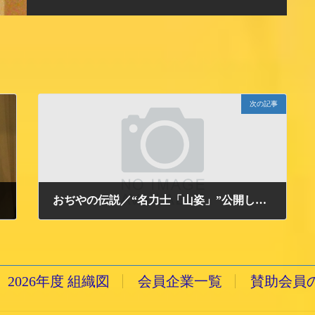
次の記事
おぢやの伝説／“名力士「山姿」”公開しました
2011/2/10 木曜日
2026年度 組織図
会員企業一覧
賛助会員