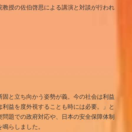
院教授の佐伯啓思による講演と対談が行われ
断固と立ち向かう姿勢が義。今の社会は利益
は利益を度外視することも時には必要。」と
突問題での政府対応や、日本の安全保障体制
を鳴らしました。