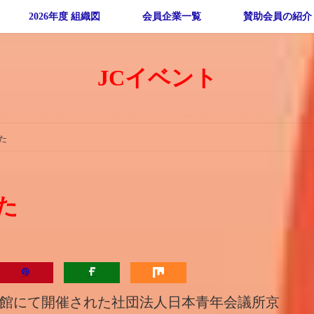
2026年度 組織図
会員企業一覧
賛助会員の紹介
JCイベント
た
た
際会館にて開催された社団法人日本青年会議所京