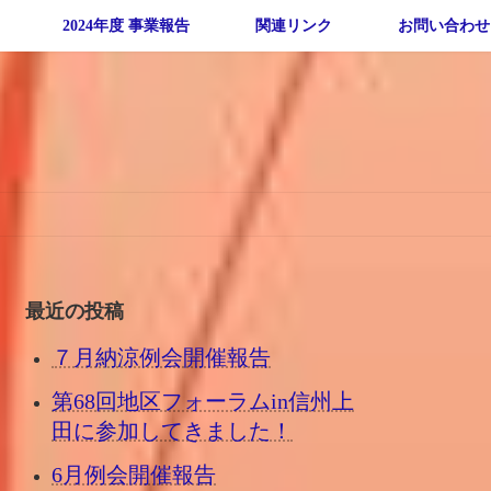
2024年度 事業報告
関連リンク
お問い合わせ
最近の投稿
７月納涼例会開催報告
第68回地区フォーラムin信州上
田に参加してきました！
6月例会開催報告