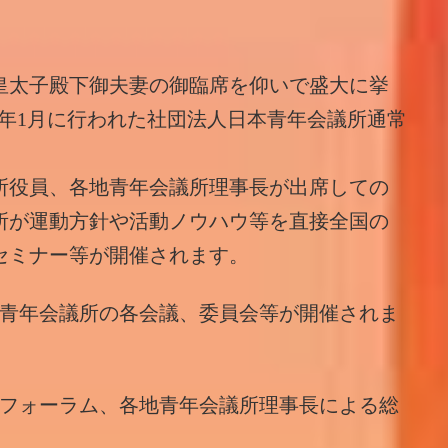
時の皇太子殿下御夫妻の御臨席を仰いで盛大に挙
67年1月に行われた社団法人日本青年会議所通常
所役員、各地青年会議所理事長が出席しての
所が運動方針や活動ノウハウ等を直接全国の
セミナー等が開催されます。
日本青年会議所の各会議、委員会等が開催されま
、フォーラム、各地青年会議所理事長による総