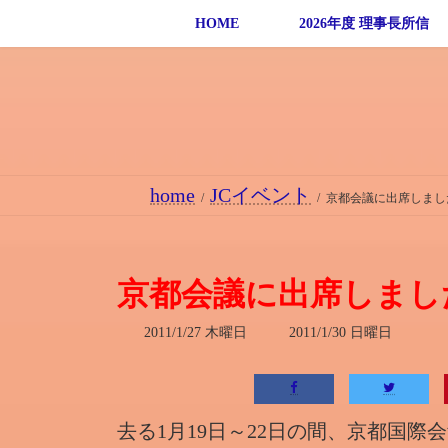
コ
ナ
HOME
2026年度 理事長所信
ン
ビ
テ
ゲ
ン
ー
ツ
シ
へ
ョ
ス
ン
home
JCイベント
キ
に
京都会議に出席しまし
ッ
移
プ
動
京都会議に出席しまし
最
2011/1/27 木曜日
2011/1/30 日曜日
終
更
新
日
時
去る1月19日～22日の間、京都国
: