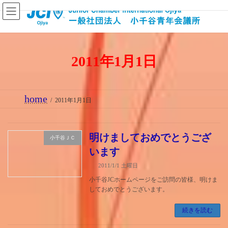
コ
ナ
ン
ビ
テ
ゲ
ン
ー
2011年1月1日
ツ
シ
へ
ョ
ス
ン
home
キ
に
2011年1月1日
ッ
移
プ
動
明けましておめでとうござ
小千谷ＪＣ
います
2011/1/1 土曜日
小千谷JCホームページをご訪問の皆様、明けま
しておめでとうございます。
続きを読む