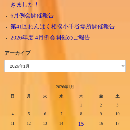
きました！
6月例会開催報告
第41回わんぱく相撲小千谷場所開催報告
2026年度 4月例会開催のご報告
アーカイブ
2026年1月
日
月
火
水
木
金
土
1
2
3
4
5
6
7
8
9
10
15
11
12
13
14
16
17