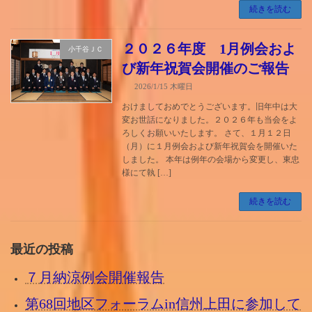
続きを読む
２０２６年度 1月例会およ
小千谷ＪＣ
び新年祝賀会開催のご報告
2026/1/15 木曜日
おけましておめでとうございます。旧年中は大
変お世話になりました。２０２６年も当会をよ
ろしくお願いいたします。 さて、１月１２日
（月）に１月例会および新年祝賀会を開催いた
しました。 本年は例年の会場から変更し、東忠
様にて執 […]
続きを読む
最近の投稿
７月納涼例会開催報告
第68回地区フォーラムin信州上田に参加して