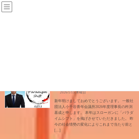
コ
ナ
ン
ビ
テ
ゲ
ン
ー
2026年1月15日
ツ
シ
へ
ョ
ス
ン
home
キ
に
2026年1月15日
ッ
移
プ
動
2026年度理事長挨拶
小千谷ＪＣ
2026/1/15 木曜日
新年明けましておめでとうございます。 一般社
団法人小千谷青年会議所2026年度理事長の杵渕
基成と申します。 本年はスローガンに「パラダ
イムシフト」を掲げさせていただきました。 昨
今の社会情勢の変化によりこれまで当たり前と
[…]