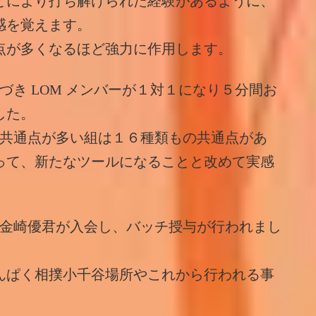
とにより打ち解けられた経験があるように、
感を覚えます。
点が多くなるほど強力に作用します。
づき LOM メンバーが１対１になり５分間お
した。
、共通点が多い組は１６種類もの共通点があ
って、新たなツールになることと改めて実感
る金崎優君が入会し、バッチ授与が行われまし
んぱく相撲小千谷場所やこれから行われる事