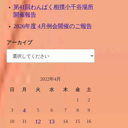
第41回わんぱく相撲小千谷場所
開催報告
2026年度 4月例会開催のご報告
アーカイブ
2022年4月
日
月
火
水
木
金
土
1
2
4
3
5
6
7
8
9
12
13
10
11
14
15
16