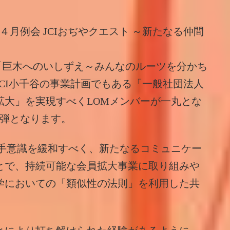
月例会 JCIおぢやクエスト ～新たなる仲間
「巨木へのいしずえ～みんなのルーツを分かち
CI小千谷の事業計画でもある「一般社団法人
拡大」を実現すべくLOMメンバーが一丸とな
2弾となります。
苦手意識を緩和すべく、新たなるコミュニケー
とで、持続可能な会員拡大事業に取り組みや
学においての「類似性の法則」を利用した共