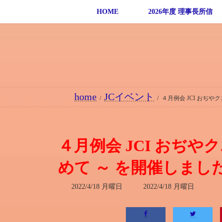
コ
ナ
HOME
2026年度 理事長所信
ン
ビ
テ
ゲ
ン
ー
ツ
シ
へ
ョ
ス
ン
home
JCイベント
キ
に
４月例会 JCI おぢ
ッ
移
プ
動
４月例会 JCI おぢ
めて ～ を開催しまし
最
2022/4/18 月曜日
2022/4/18 月曜日
終
更
新
日