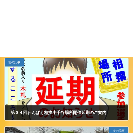
Follow me!
JCイベント
カテゴリー
前の記事
第３４回わんぱく相撲小千谷場所開催延期のご案内
2020/3/30 月曜日
次の記事