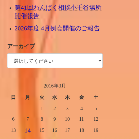
第41回わんぱく相撲小千谷場所
開催報告
2026年度 4月例会開催のご報告
アーカイブ
2016年3月
日
月
火
水
木
金
土
1
2
3
4
5
6
7
8
9
10
11
12
14
13
15
16
17
18
19