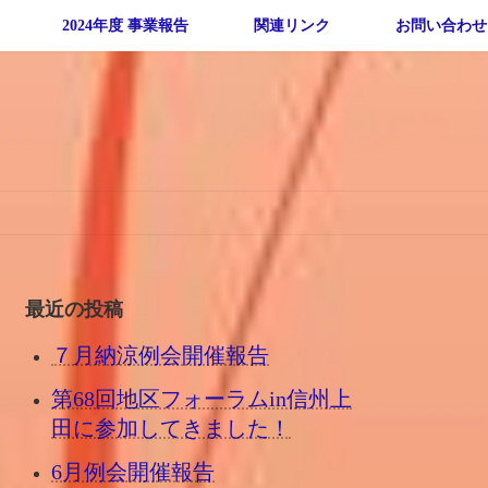
2024年度 事業報告
関連リンク
お問い合わせ
最近の投稿
７月納涼例会開催報告
第68回地区フォーラムin信州上
田に参加してきました！
6月例会開催報告