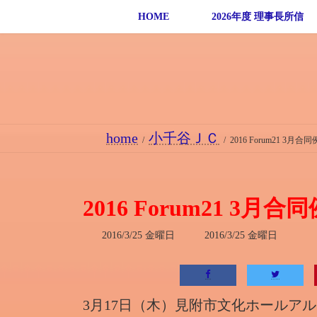
コ
ナ
HOME
2026年度 理事長所信
ン
ビ
テ
ゲ
ン
ー
ツ
シ
へ
ョ
ス
ン
home
小千谷ＪＣ
キ
に
2016 Forum21 3
ッ
移
プ
動
2016 Forum21 3
最
2016/3/25 金曜日
2016/3/25 金曜日
終
更
新
日
時
3月17日（木）見附市文化ホールアルカデ
: