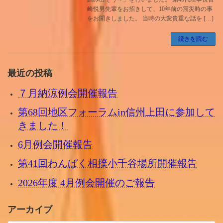
崎悦男先輩をお招きして、10年前の震災時の事
をお聞きしました。 当時の大変貴重な話を […]
続きを読む
最近の投稿
７月納涼例会開催報告
第68回地区フォーラムin信州上田に参加して
きました！
6月例会開催報告
第41回わんぱく相撲小千谷場所開催報告
2026年度 4月例会開催のご報告
アーカイブ