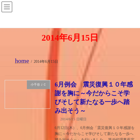
コ
ナ
ン
ビ
テ
ゲ
ン
ー
2014年6月15日
ツ
シ
へ
ョ
ス
ン
home
キ
に
2014年6月15日
ッ
移
プ
動
6月例会 震災復興１０年感
小千谷ＪＣ
謝を胸に～今だからこそ学
びそして新たなる一歩へ踏
み出そう～
2014/6/15 日曜日
6月12日(木）、6月例会「震災復興１０年感謝を
胸に～今だからこそ学びそして新たなる一歩へ
踏み出そう～」を行いました。 第46代理事長宮