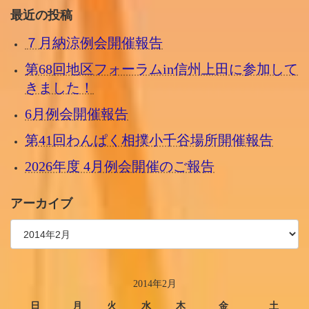
最近の投稿
７月納涼例会開催報告
第68回地区フォーラムin信州上田に参加して
きました！
6月例会開催報告
第41回わんぱく相撲小千谷場所開催報告
2026年度 4月例会開催のご報告
アーカイブ
2014年2月
日
月
火
水
木
金
土