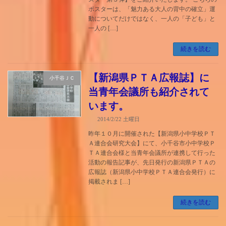
ポスターは、「魅力ある大人の背中の確立」運
動についてだけではなく、一人の「子ども」と
一人の […]
続きを読む
【新潟県ＰＴＡ広報誌】に
小千谷ＪＣ
当青年会議所も紹介されて
います。
2014/2/22 土曜日
昨年１０月に開催された【新潟県小中学校ＰＴ
Ａ連合会研究大会】にて、小千谷市小中学校Ｐ
ＴＡ連合会様と当青年会議所が連携して行った
活動の報告記事が、先日発行の新潟県ＰＴＡの
広報誌（新潟県小中学校ＰＴＡ連合会発行）に
掲載されま […]
続きを読む