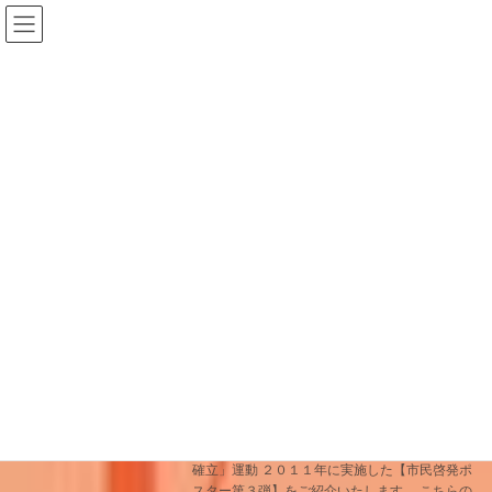
コ
ナ
ン
ビ
テ
ゲ
ン
ー
2014年2月22日
ツ
シ
へ
ョ
ス
ン
home
キ
に
2014年2月22日
ッ
移
プ
動
「魅力ある大人の背中の確
教育と小千谷JC
立」運動・・・市民啓発ポ
スター第３弾（２０１１
年）
2014/2/22 土曜日
長期ビジョン教育事業「魅力ある大人の背中の
確立」運動 ２０１１年に実施した【市民啓発ポ
スター第３弾】をご紹介いたします。 こちらの