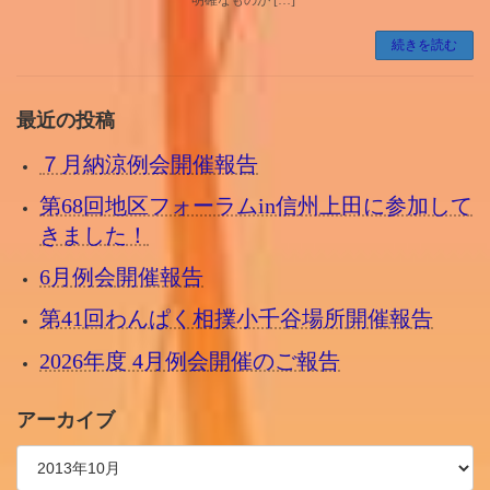
続きを読む
最近の投稿
７月納涼例会開催報告
第68回地区フォーラムin信州上田に参加して
きました！
6月例会開催報告
第41回わんぱく相撲小千谷場所開催報告
2026年度 4月例会開催のご報告
アーカイブ