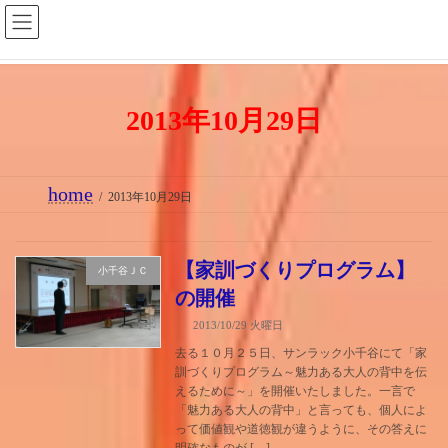
コ
ナ
ン
ビ
テ
ゲ
ン
ー
2013年10月29日
ツ
シ
へ
ョ
ス
ン
home
キ
に
2013年10月29日
ッ
移
プ
動
【家訓づくりプログラム】
小千谷ＪＣ
の開催
2013/10/29 火曜日
去る１０月２５日、サンラック小千谷にて「家
訓づくりプログラム～魅力ある大人の背中を伝
えるために～」を開催いたしました。一言で
「魅力ある大人の背中」と言っても、個人によ
って価値観や道徳観が違うように、その答えに
明確なものが […]