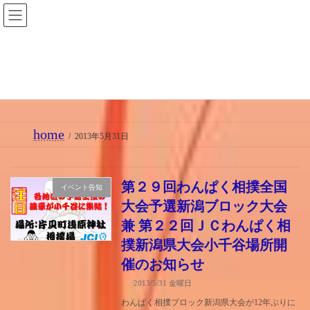
コ
ナ
ン
ビ
テ
ゲ
ン
ー
2013年5月31日
ツ
シ
へ
ョ
ス
ン
home
キ
に
2013年5月31日
ッ
移
プ
動
第２９回わんぱく相撲全国
イベント告知
大会予選新潟ブロック大会
兼 第２２回ＪＣわんぱく相
撲新潟県大会小千谷場所開
催のお知らせ
2013/5/31 金曜日
わんぱく相撲ブロック新潟県大会が12年ぶりに