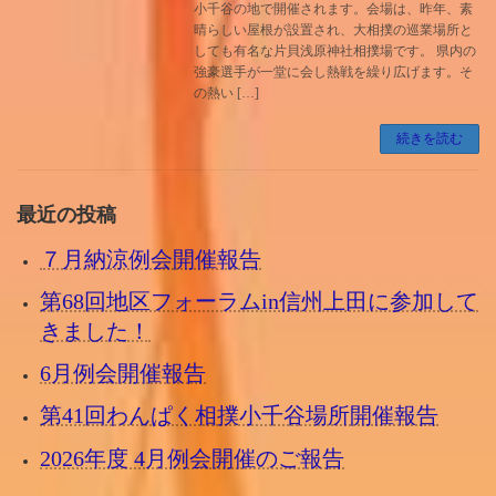
小千谷の地で開催されます。会場は、昨年、素
晴らしい屋根が設置され、大相撲の巡業場所と
しても有名な片貝浅原神社相撲場です。 県内の
強豪選手が一堂に会し熱戦を繰り広げます。そ
の熱い […]
続きを読む
最近の投稿
７月納涼例会開催報告
第68回地区フォーラムin信州上田に参加して
きました！
6月例会開催報告
第41回わんぱく相撲小千谷場所開催報告
2026年度 4月例会開催のご報告