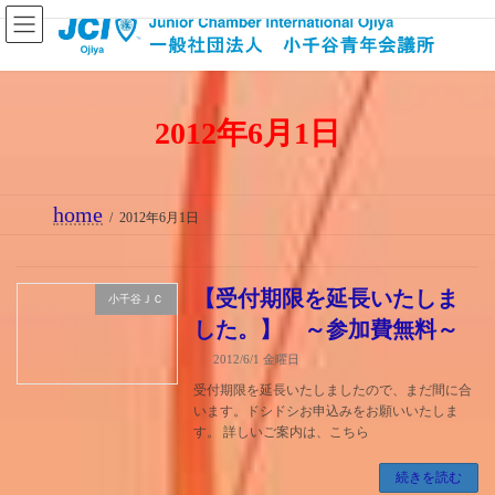
コ
ナ
ン
ビ
テ
ゲ
ン
ー
2012年6月1日
ツ
シ
へ
ョ
ス
ン
home
キ
に
2012年6月1日
ッ
移
プ
動
【受付期限を延長いたしま
小千谷ＪＣ
した。】 ～参加費無料～
2012/6/1 金曜日
受付期限を延長いたしましたので、まだ間に合
います。ドシドシお申込みをお願いいたしま
す。 詳しいご案内は、こちら
続きを読む