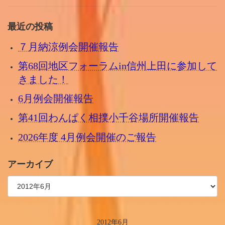
最近の投稿
７月納涼例会開催報告
第68回地区フォーラムin信州上田に参加して
きました！
6月例会開催報告
第41回わんぱく相撲小千谷場所開催報告
2026年度 4月例会開催のご報告
アーカイブ
2012年6月