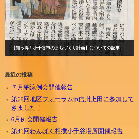
【知っ得！小千谷市のまちづくり計画】についての記事が掲載されました。
2012/5/24 木曜日
最近の投稿
７月納涼例会開催報告
第68回地区フォーラムin信州上田に参加して
きました！
6月例会開催報告
第41回わんぱく相撲小千谷場所開催報告