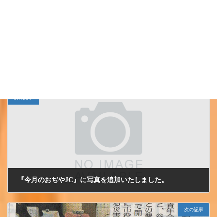
Follow me!
小千谷ＪＣ
カテゴリー
前の記事
『今月のおぢやJC』に写真を追加いたしました。
2012/5/21 月曜日
次の記事