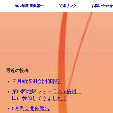
2024年度 事業報告
関連リンク
お問い合わせ
最近の投稿
７月納涼例会開催報告
第68回地区フォーラムin信州上
田に参加してきました！
6月例会開催報告