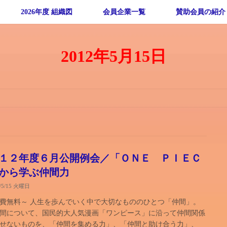
2026年度 組織図
会員企業一覧
賛助会員の紹介
2012年5月15日
１２年度６月公開例会／「ＯＮＥ ＰＩＥＣ
から学ぶ仲間力
2/5/15 火曜日
費無料～ 人生を歩んでいく中で大切なもののひとつ「仲間」。
間について、国民的大人気漫画「ワンピース」に沿って仲間関係
せないものを、「仲間を集める力」、「仲間と助け合う力」、