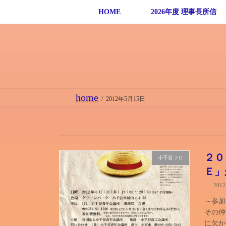
コ
ナ
HOME
2026年度 理事長所信
ン
ビ
テ
ゲ
ン
ー
ツ
シ
へ
ョ
ス
ン
home
2012年5月15日
キ
に
ッ
移
プ
動
２０
小千谷ＪＣ
Ｅ」
201
～参加
その仲
に欠か