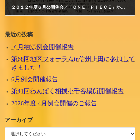
２０１２年度６月公開例会／「ＯＮＥ ＰＩＥＣＥ」から学ぶ仲間力
2012/5/15 火曜日
最近の投稿
７月納涼例会開催報告
第68回地区フォーラムin信州上田に参加して
きました！
6月例会開催報告
第41回わんぱく相撲小千谷場所開催報告
2026年度 4月例会開催のご報告
アーカイブ