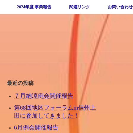
2024年度 事業報告
関連リンク
お問い合わせ
最近の投稿
７月納涼例会開催報告
第68回地区フォーラムin信州上
田に参加してきました！
6月例会開催報告