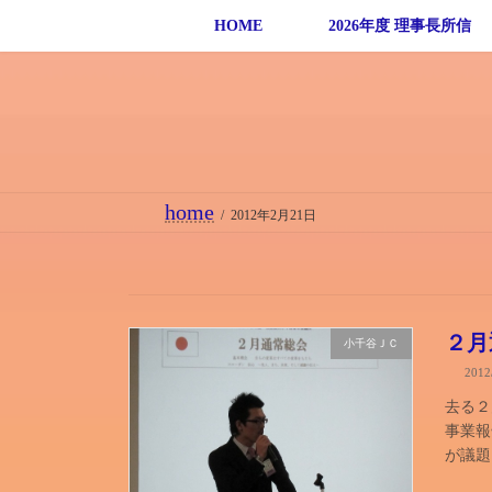
コ
ナ
HOME
2026年度 理事長所信
ン
ビ
テ
ゲ
ン
ー
ツ
シ
へ
ョ
ス
ン
home
2012年2月21日
キ
に
ッ
移
プ
動
２月
小千谷ＪＣ
201
去る２
事業報
が議題