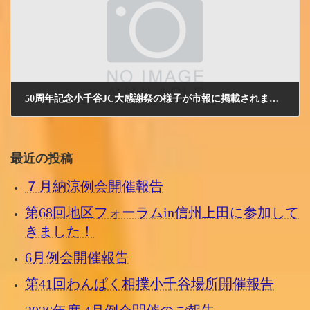
50周年記念小千谷JC大感謝祭の様子が市報に掲載されました。
2009/7/10 金曜日
最近の投稿
７月納涼例会開催報告
第68回地区フォーラムin信州上田に参加して
きました！
6月例会開催報告
第41回わんぱく相撲小千谷場所開催報告