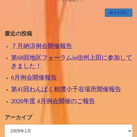
続きを読む
最近の投稿
７月納涼例会開催報告
第68回地区フォーラムin信州上田に参加して
きました！
6月例会開催報告
第41回わんぱく相撲小千谷場所開催報告
2026年度 4月例会開催のご報告
アーカイブ