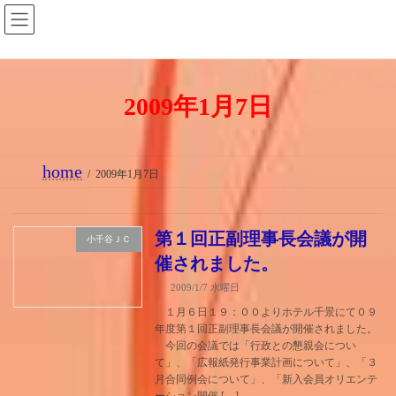
コ
ナ
ン
ビ
テ
ゲ
ン
ー
2009年1月7日
ツ
シ
へ
ョ
ス
ン
home
キ
に
2009年1月7日
ッ
移
プ
動
第１回正副理事長会議が開
小千谷ＪＣ
催されました。
2009/1/7 水曜日
１月６日１９：００よりホテル千景にて０９
年度第１回正副理事長会議が開催されました。
今回の会議では「行政との懇親会につい
て」、「広報紙発行事業計画について」、「３
月合同例会について」、「新入会員オリエンテ
ーション開催 […]