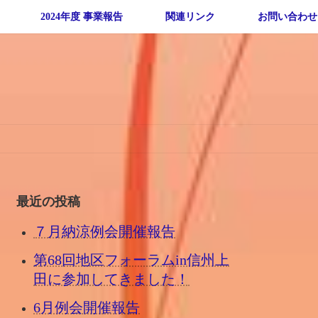
2024年度 事業報告
関連リンク
お問い合わせ
最近の投稿
７月納涼例会開催報告
第68回地区フォーラムin信州上
田に参加してきました！
6月例会開催報告