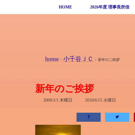
コ
ナ
HOME
2026年度 理事長所信
ン
ビ
テ
ゲ
ン
ー
ツ
シ
へ
ョ
ス
ン
home
小千谷ＪＣ
キ
に
新年のご挨拶
ッ
移
プ
動
新年のご挨拶
最
2009/1/1 木曜日
2010/6/15 火曜日
終
更
新
日
時
: