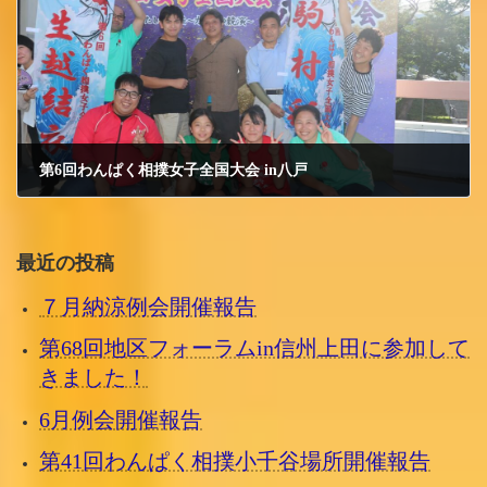
第6回わんぱく相撲女子全国大会 in八戸
2025/12/28 日曜日
最近の投稿
７月納涼例会開催報告
第68回地区フォーラムin信州上田に参加して
きました！
6月例会開催報告
第41回わんぱく相撲小千谷場所開催報告