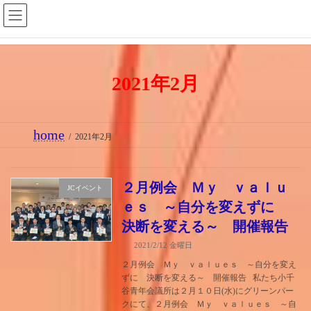
コ
ナ
ン
ビ
テ
ゲ
ン
ー
2021年2月
ツ
シ
へ
ョ
ス
ン
home
キ
に
2021年2月
ッ
移
プ
動
２月例会 Ｍｙ ｖａｌｕ
JCイベント
ｅｓ ～自分を変えずに
決断を変える～ 開催報告
2021/2/12 金曜日
２月例会 Ｍｙ ｖａｌｕｅｓ ～自分を変え
ずに 決断を変える～ 開催報告 私たち小千
谷青年会議所は２月１０日(水)にグリーンパー
クにて、２月例会 Ｍｙ ｖａｌｕｅｓ ～自