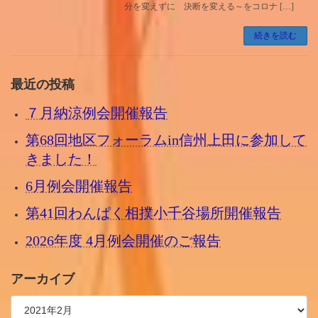
分を変えずに 決断を変える～をコロナ […]
続きを読む
最近の投稿
７月納涼例会開催報告
第68回地区フォーラムin信州上田に参加して
きました！
6月例会開催報告
第41回わんぱく相撲小千谷場所開催報告
2026年度 4月例会開催のご報告
アーカイブ