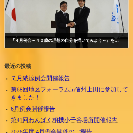
『４月例会～４０歳の理想の自分を描いてみよう～』を開催いたしました。
2018/4/18 水曜日
最近の投稿
７月納涼例会開催報告
第68回地区フォーラムin信州上田に参加して
きました！
6月例会開催報告
第41回わんぱく相撲小千谷場所開催報告
2026年度 4月例会開催のご報告