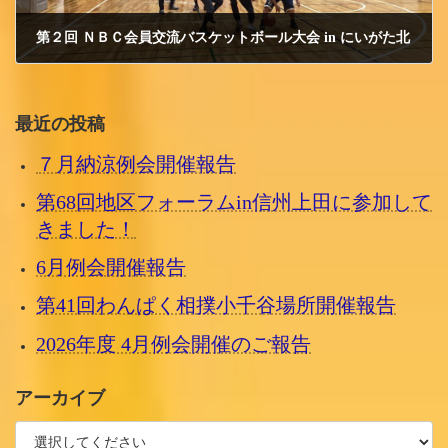
第２回 ＮＢＣ会員交流バスケットボール大会 in にいがた北
2018/4/3 火曜日
最近の投稿
７月納涼例会開催報告
第68回地区フォーラムin信州上田に参加して
きました！
6月例会開催報告
第41回わんぱく相撲小千谷場所開催報告
2026年度 4月例会開催のご報告
アーカイブ