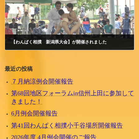
【わんぱく相撲 新潟県大会】が開催されました
2017/6/20 火曜日
最近の投稿
７月納涼例会開催報告
第68回地区フォーラムin信州上田に参加して
きました！
6月例会開催報告
第41回わんぱく相撲小千谷場所開催報告
2026年度 4月例会開催のご報告