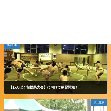
Follow me!
わんぱく相撲
カテゴリー
前の記事
【わんぱく相撲県大会】に向けて練習開始！！
2017/6/2 金曜日
次の記事