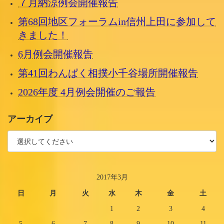
７月納涼例会開催報告
第68回地区フォーラムin信州上田に参加して
きました！
6月例会開催報告
第41回わんぱく相撲小千谷場所開催報告
2026年度 4月例会開催のご報告
アーカイブ
2017年3月
日
月
火
水
木
金
土
1
2
3
4
5
6
7
8
9
10
11