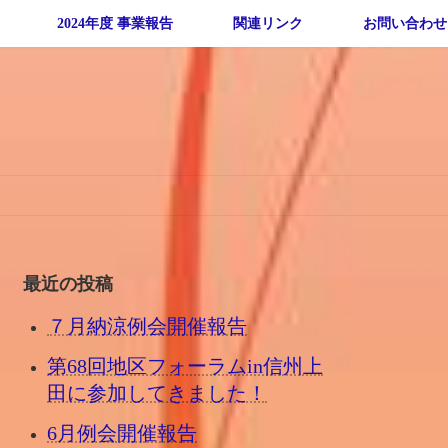
2024年度 事業報告
関連リンク
お問い合わせ
最近の投稿
７月納涼例会開催報告
第68回地区フォーラムin信州上
田に参加してきました！
6月例会開催報告