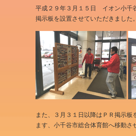
時
平成２９年３月１５日 イオン小千
:
掲示板を設置させていただきました
また、３月３１日以降はＰＲ掲示板
ます、小千谷市総合体育館へ移動さ