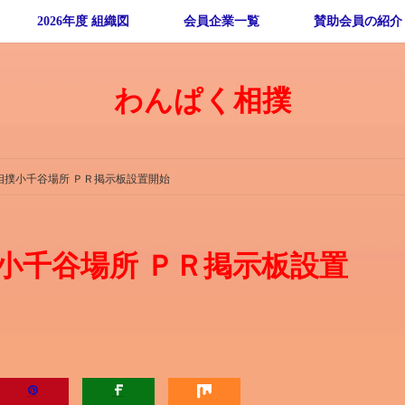
2026年度 組織図
会員企業一覧
賛助会員の紹介
わんぱく相撲
相撲小千谷場所 ＰＲ掲示板設置開始
小千谷場所 ＰＲ掲示板設置