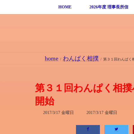
コ
ナ
HOME
2026年度 理事長所信
ン
ビ
テ
ゲ
ン
ー
ツ
シ
へ
ョ
ス
ン
home
わんぱく相撲
キ
に
第３１回わんぱく
ッ
移
プ
動
第３１回わんぱく相撲
開始
最
2017/3/17 金曜日
2017/3/17 金曜日
終
更
新
日