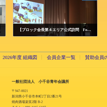
【ブロック会長第４エリア公式訪問 Forum21３月合同例会】開催
2017/3/27 月曜日
2026年度 組織図
会員企業一覧
賛助会員
一般社団法人 小千谷青年会議所
〒947-0021
新潟県小千谷市本町2丁目2番21号
焼肉酒場楽笑2階 B-2