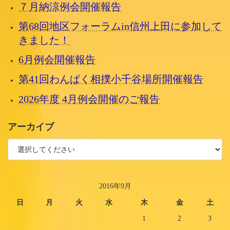
７月納涼例会開催報告
第68回地区フォーラムin信州上田に参加して
きました！
6月例会開催報告
第41回わんぱく相撲小千谷場所開催報告
2026年度 4月例会開催のご報告
アーカイブ
2016年9月
日
月
火
水
木
金
土
1
2
3