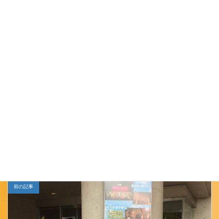
オリジナル竹とんぼを作って山本山の空に飛
ばそう！！
ぜひこの機会に各ブースで様々な体験をして
みてください！
Follow me!
小千谷ＪＣ
カテゴリー
前の記事