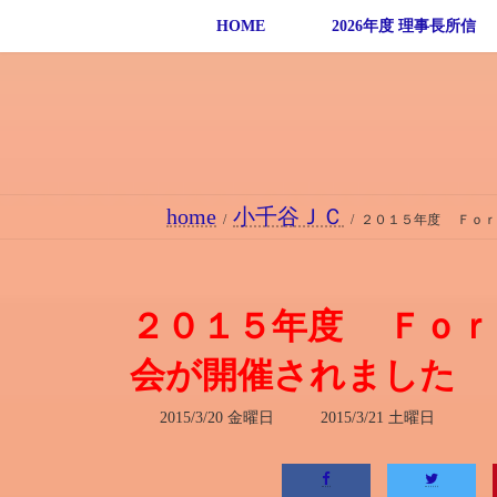
コ
ナ
HOME
2026年度 理事長所信
ン
ビ
テ
ゲ
ン
ー
ツ
シ
へ
ョ
ス
ン
home
小千谷ＪＣ
キ
に
２０１５年度 Ｆｏｒ
ッ
移
プ
動
２０１５年度 Ｆｏｒ
会が開催されました
最
2015/3/20 金曜日
2015/3/21 土曜日
終
更
新
日