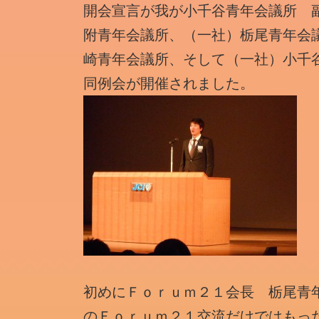
開会宣言が我が小千谷青年会議所 
附青年会議所、（一社）栃尾青年会
崎青年会議所、そして（一社）小千
同例会が開催されました。
初めにＦｏｒｕｍ２１会長 栃尾青
のＦｏｒｕｍ２１交流だけではもっ