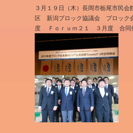
時
３月１９日（木）長岡市栃尾市民会
:
区 新潟ブロック協議会 ブロック
度 Ｆｏｒｕｍ２１ ３月度 合同