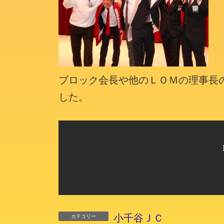
ブロック会長や他のＬＯＭの理事長
した。
小千谷ＪＣ
カテゴリー