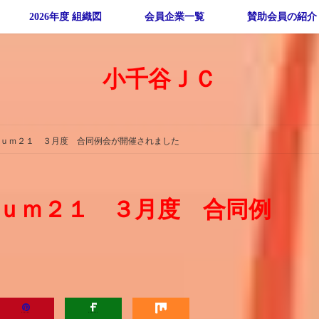
2026年度 組織図
会員企業一覧
賛助会員の紹介
小千谷ＪＣ
ｕｍ２１ ３月度 合同例会が開催されました
ｕｍ２１ ３月度 合同例