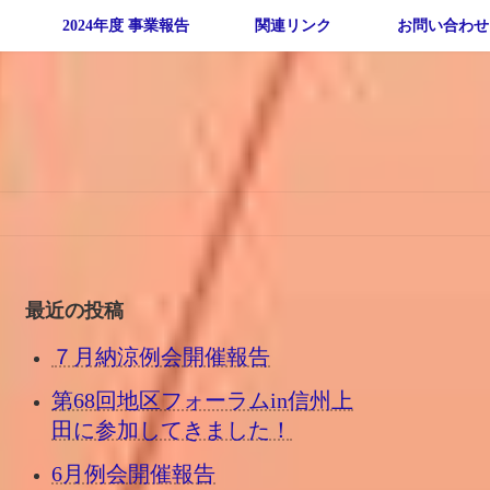
2024年度 事業報告
関連リンク
お問い合わせ
最近の投稿
７月納涼例会開催報告
第68回地区フォーラムin信州上
田に参加してきました！
6月例会開催報告