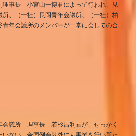
副理事長 小宮山一博君によって行われ、見
議所、（一社）長岡青年会議所、（一社）柏
谷青年会議所のメンバーが一堂に会しての合
年会議所 理事長 若杉昌利君が、せっかく
たいない、合同例会以外にも事業を行い新た