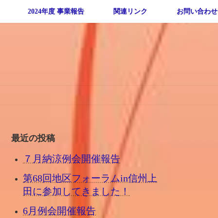
2024年度 事業報告
関連リンク
お問い合わせ
最近の投稿
７月納涼例会開催報告
第68回地区フォーラムin信州上
田に参加してきました！
6月例会開催報告