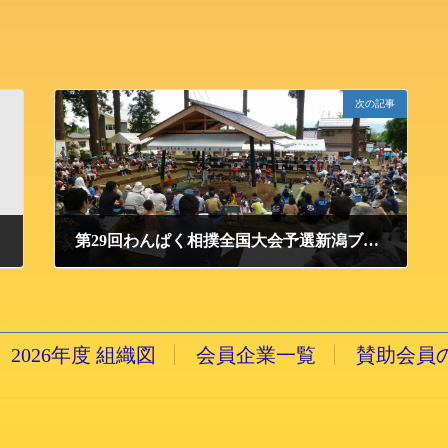
次の記事
第29回わんぱく相撲全国大会予選新潟ブロック大会 兼 第22回JCわんぱく相撲新潟県大会小千谷場所無事終了いたしました。
2013/6/24 月曜日
2026年度 組織図
会員企業一覧
賛助会員