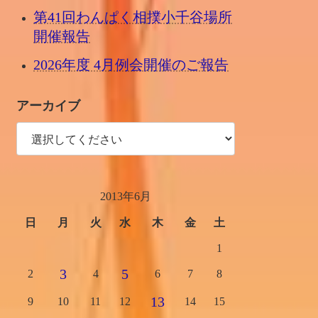
第41回わんぱく相撲小千谷場所
開催報告
2026年度 4月例会開催のご報告
アーカイブ
2013年6月
日
月
火
水
木
金
土
1
3
5
2
4
6
7
8
13
9
10
11
12
14
15