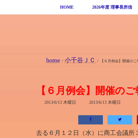
コ
ナ
HOME
2026年度 理事長所信
ン
ビ
テ
ゲ
ン
ー
ツ
シ
へ
ョ
ス
ン
home
小千谷ＪＣ
キ
に
【６月例会】開催のご
ッ
移
プ
動
【６月例会】開催のご
最
2013/6/13 木曜日
2013/6/13 木曜日
終
更
新
日
時
去る６月１２日（水）に商工会議所
: