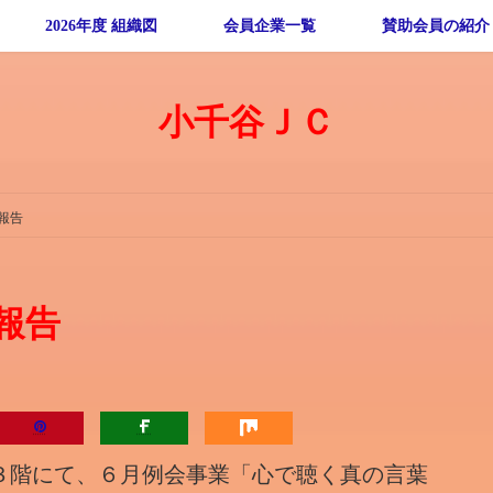
2026年度 組織図
会員企業一覧
賛助会員の紹介
小千谷ＪＣ
報告
報告
３階にて、６月例会事業「心で聴く真の言葉