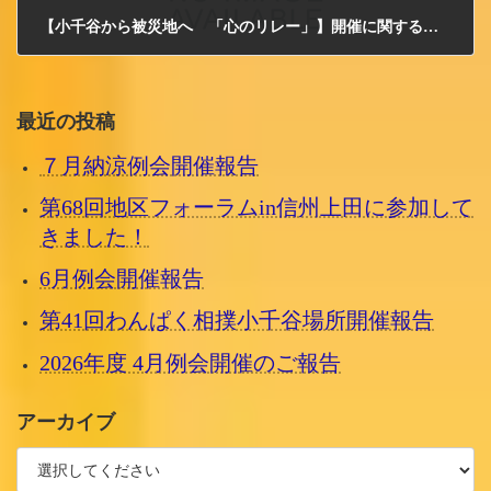
【小千谷から被災地へ 「心のリレー」】開催に関する御礼
2012/3/13 火曜日
最近の投稿
７月納涼例会開催報告
第68回地区フォーラムin信州上田に参加して
きました！
6月例会開催報告
第41回わんぱく相撲小千谷場所開催報告
2026年度 4月例会開催のご報告
アーカイブ