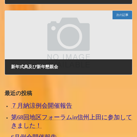
2012/1/1 日曜日
次の記事
新年式典及び新年懇親会
2012/1/13 金曜日
最近の投稿
７月納涼例会開催報告
第68回地区フォーラムin信州上田に参加して
きました！