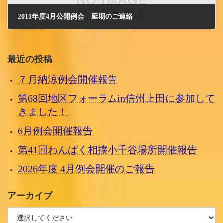
2011年度4月公開例会 延期のご連絡
2011/3/9 水曜日
最近の投稿
７月納涼例会開催報告
第68回地区フォーラムin信州上田に参加して
きました！
6月例会開催報告
第41回わんぱく相撲小千谷場所開催報告
2026年度 4月例会開催のご報告
アーカイブ