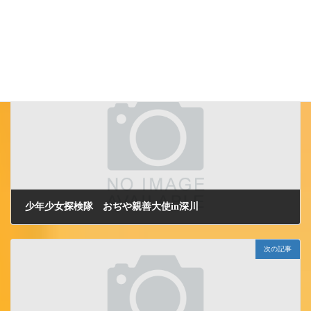
小千谷ＪＣ
カテゴリー
前の記事
少年少女探検隊 おぢや親善大使in深川
2009/8/21 金曜日
次の記事