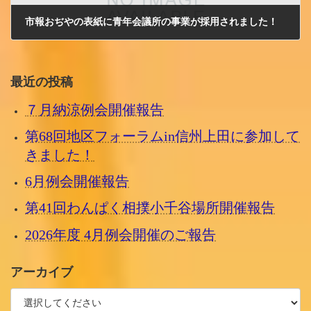
市報おぢやの表紙に青年会議所の事業が採用されました！
2009/6/10 水曜日
最近の投稿
７月納涼例会開催報告
第68回地区フォーラムin信州上田に参加して
きました！
6月例会開催報告
第41回わんぱく相撲小千谷場所開催報告
2026年度 4月例会開催のご報告
アーカイブ