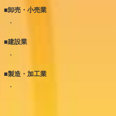
■卸売・小売業
■建設業
■製造・加工業