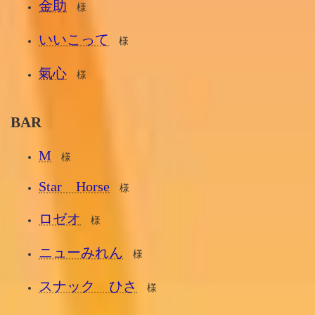
金助
様
いいこって
様
氣心
様
BAR
M
様
Star Horse
様
ロゼオ
様
ニューみれん
様
スナック ひさ
様