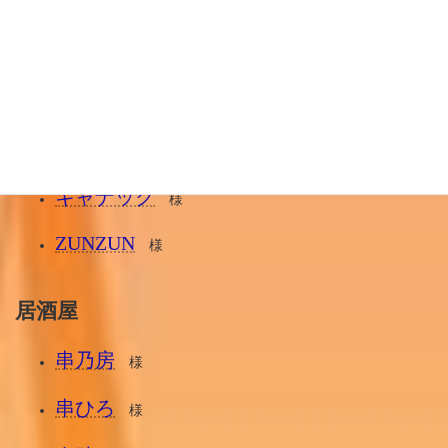
麺や ようか
様
魯山
様
いろは寿司
様
ホルモン福ちゃん
様
キャナック
様
ZUNZUN
様
居酒屋
串乃房
様
串ひろ
様